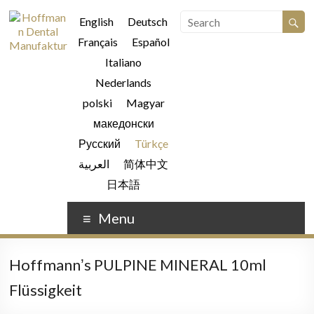
English
Deutsch
Français
Español
Italiano
Nederlands
polski
Magyar
македонски
Русский
Türkçe
العربية
简体中文
日本語
Menu
Hoffmannʼs PULPINE MINERAL 10ml
Flüssigkeit