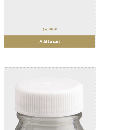
16,95
€
Add to cart