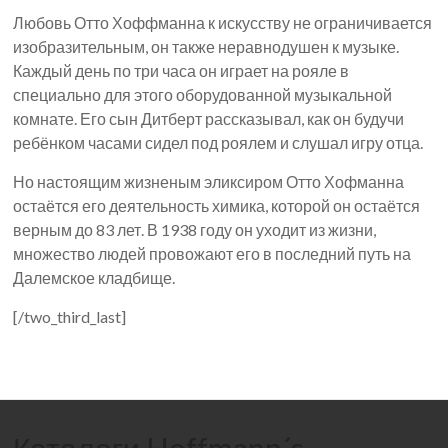
Любовь Отто Хоффманна к искусству не ограничивается
изобразительным, он также неравнодушен к музыке.
Каждый день по три часа он играет на рояле в
специально для этого оборудованной музыкальной
комнате. Его сын Дитберт рассказывал, как он будучи
ребёнком часами сидел под роялем и слушал игру отца.
Но настоящим жизненым эликсиром Отто Хофманна
остаётся его деятельность химика, которой он остаётся
верным до 83 лет. В 1938 году он уходит из жизни,
множество людей провожают его в последний путь на
Далемское кладбище.
[/two_third_last]
Каталоги Hoffmann´s