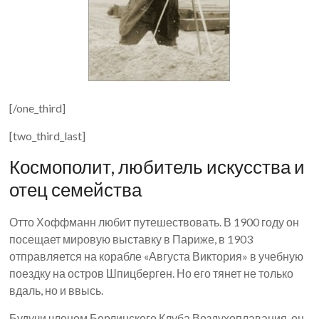
[/one_third]
[two_third_last]
Космополит, любитель искусства и
отец семейства
Отто Хоффманн любит путешествовать. В 1900 году он
посещает мировую выставку в Париже, в 1903
отправляется на корабле «Августа Виктория» в учебную
поездку на остров Шпицберген. Но его тянет не только
вдаль, но и ввысь.
Будучи членом Берлинского Клуба Воздухоплавания, он