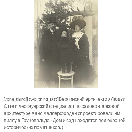
[/one_third][two_third_last]Берлинский архитектор Людвиг
Отте и дессауэрский специалист по садово-парковой
архитектуре Ханс Халлерфорден спроектировали им
виллу в Груневальде. (Дом и сад находятся под охраной
исторических памятников. )