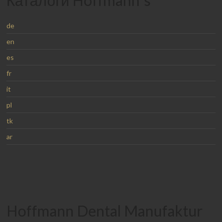
de
en
es
fr
it
pl
tk
ar
Hoffmann Dental Manufaktur