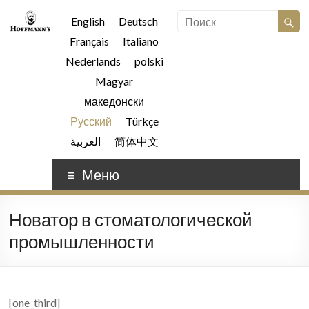
English
Deutsch
Français
Italiano
Nederlands
polski
Magyar
македонски
Русский
Türkçe
العربية
简体中文
Меню
Новатор в стоматологической
промышленности
[one_third]