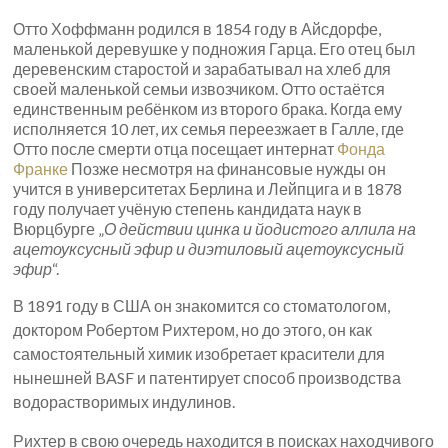
Отто Хоффманн родился в 1854 году в Айсдорфе,
маленькой деревушке у подножия Гарца. Его отец был
деревенским старостой и зарабатывал на хлеб для
своей маленькой семьи извозчиком. Отто остаётся
единственным ребёнком из второго брака. Когда ему
исполняется 10 лет, их семья переезжает в Галле, где
Отто после смерти отца посещает интернат
Фонда
Франке
Позже несмотря на финансовые нужды он
учится в университетах Берлина и Лейпцига и в 1878
году получает учёную степень кандидата наук в
Вюрцбурге „
О действии цинка и йодистого аллила на
ацетоуксусный эфир и диэтиловый ацетоуксусный
эфир
“.
В 1891 году в США он знакомится со стоматологом,
доктором Робертом Рихтером, но до этого, он как
самостоятельный химик изобретает красители для
нынешней BASF и патентирует способ производства
водорастворимых индулинов.
Рихтер в свою очередь находится в поисках находчивого