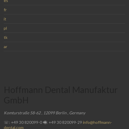
es
fr
it
pl
tk
ar
Hoffmann Dental Manufaktur
GmbH
Komturstraße 58-62
,
12099
Berlin
,
Germany
☏: +49 30 820099-0
🖷: +49 30 820099-29
info@hoffmann-
dental.com