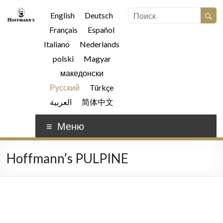
English
Deutsch
Français
Español
Italiano
Nederlands
polski
Magyar
македонски
Русский
Türkçe
العربية
简体中文
Меню
Hoffmann’s PULPINE