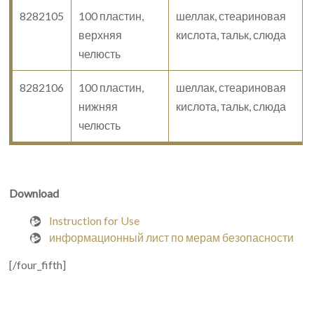
8282105
100 пластин,
шеллак, стеариновая
верхняя
кислота, тальк, слюда
челюсть
8282106
100 пластин,
шеллак, стеариновая
нижняя
кислота, тальк, слюда
челюсть
Download

Instruction for Use

информационный лист по мерам безопасности
[/four_fifth]