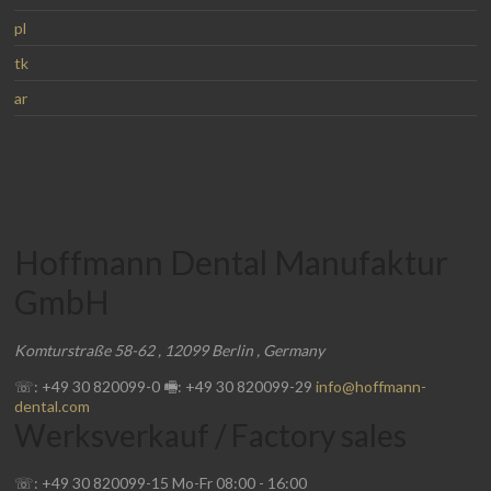
pl
tk
ar
Hoffmann Dental Manufaktur
GmbH
Komturstraße 58-62
,
12099
Berlin
,
Germany
☏: +49 30 820099-0
🖷: +49 30 820099-29
info@hoffmann-
dental.com
Werksverkauf / Factory sales
☏: +49 30 820099-15
Mo-Fr
08:00
-
16:00