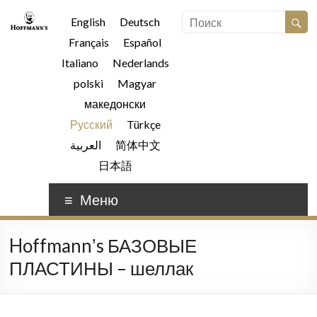
English
Deutsch
Français
Español
Italiano
Nederlands
polski
Magyar
македонски
Русский
Türkçe
العربية
简体中文
日本語
Меню
Hoffmannʼs БАЗОВЫЕ
ПЛАСТИНЫ – шеллак