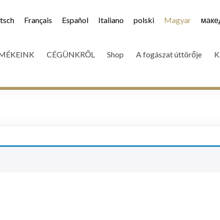
tsch
Français
Español
Italiano
polski
Magyar
маке
MÉKEINK
CÉGÜNKRŐL
Shop
A fogászat úttörője
K