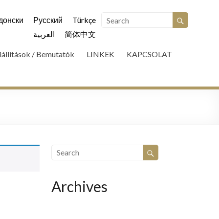
донски
Русский
Türkçe
العربية
简体中文
iállítások / Bemutatók
LINKEK
KAPCSOLAT
Archives