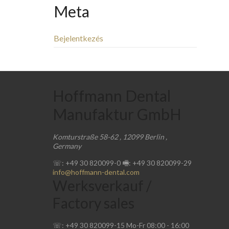
Meta
Bejelentkezés
Hoffmann Dental
Manufaktur GmbH
Komturstraße 58-62
,
12099
Berlin
,
Germany
☏: +49 30 820099-0
🖷: +49 30 820099-29
info@hoffmann-dental.com
Werksverkauf /
Factory sales
☏: +49 30 820099-15
Mo-Fr
08:00
-
16:00