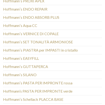
Hoffmannʼs PROXI APEX
Hoffmannʼs ENDO REPAIR
Hoffmannʼs ENDO ABSORB PLUS
Hoffmannʼs Aqua CC
Hoffmannʼs VERNICE DI COPALE
Hoffmannʼs SET TONALITÀ ARMONIOSE
Hoffmannʼs PIASTRA per IMPASTI in cristallo
Hoffmannʼs EASYFILL
Hoffmannʼs GUTTAPERCA
Hoffmannʼs SILANO
Hoffmannʼs PASTA PER IMPRONTE rossa
Hoffmann’s PASTA PER IMPRONTE verde
Hoffmannʼs Schellack PLACCA BASE