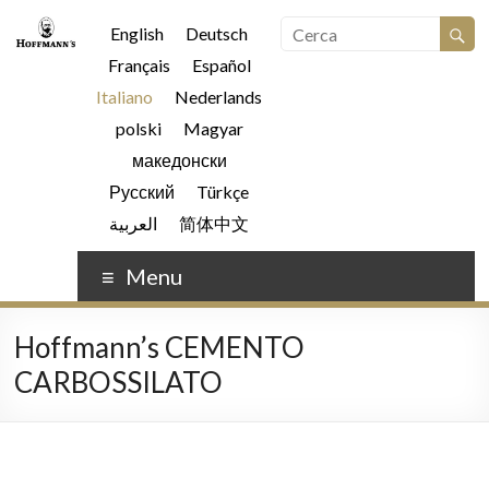
English
Deutsch
Français
Español
Italiano
Nederlands
polski
Magyar
македонски
Русский
Türkçe
العربية
简体中文
Menu
Hoffmann’s CEMENTO
CARBOSSILATO