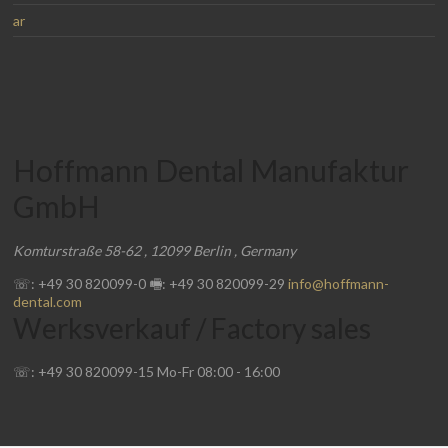
ar
Hoffmann Dental Manufaktur
GmbH
Komturstraße 58-62
,
12099
Berlin
,
Germany
☏: +49 30 820099-0
🖷: +49 30 820099-29
info@hoffmann-
dental.com
Werksverkauf / Factory sales
☏: +49 30 820099-15
Mo-Fr
08:00
-
16:00