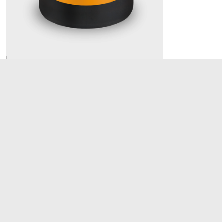
Hoffmannʼs PULPINE MINERAL 10ml
Flüssigkeit