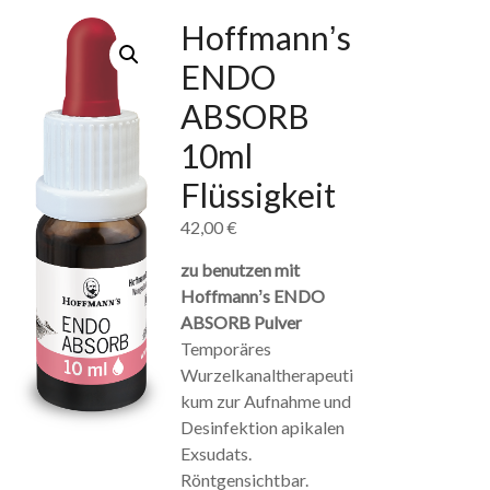
Hoffmannʼs
ENDO
ABSORB
10ml
Flüssigkeit
42,00
€
zu benutzen mit
Hoffmannʼs ENDO
ABSORB Pulver
Temporäres
Wurzelkanaltherapeuti
kum zur Aufnahme und
Desinfektion apikalen
Exsudats.
Röntgensichtbar.