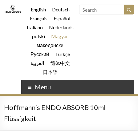
English
Deutsch
Français
Español
Italiano
Nederlands
polski
Magyar
македонски
Русский
Türkçe
العربية
简体中文
日本語
Menu
Hoffmannʼs ENDO ABSORB 10ml
Flüssigkeit