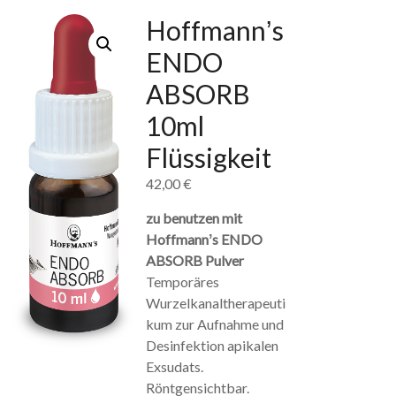
Hoffmannʼs
ENDO
ABSORB
10ml
Flüssigkeit
42,00
€
zu benutzen mit
Hoffmannʼs ENDO
ABSORB Pulver
Temporäres
Wurzelkanaltherapeuti
kum zur Aufnahme und
Desinfektion apikalen
Exsudats.
Röntgensichtbar.