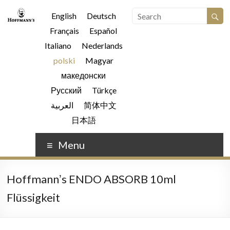
English
Deutsch
Français
Español
Italiano
Nederlands
polski
Magyar
македонски
Русский
Türkçe
العربية
简体中文
日本語
Menu
Hoffmannʼs ENDO ABSORB 10ml
Flüssigkeit