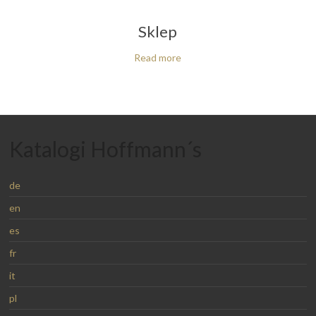
Sklep
Read more
Katalogi Hoffmann´s
de
en
es
fr
it
pl