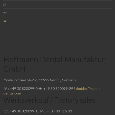
pl
tk
ar
Hoffmann Dental Manufaktur
GmbH
Komturstraße 58-62
,
12099
Berlin
,
Germany
☏: +49 30 820099-0
🖷: +49 30 820099-29
info@hoffmann-
dental.com
Werksverkauf / Factory sales
☏: +49 30 820099-15
Mo-Fr
08:00
-
16:00