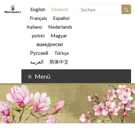
English
Deutsch
Français
Español
Italiano
Nederlands
polski
Magyar
македонски
Русский
Türkçe
العربية
简体中文
Menü