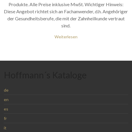
Produkte. Alle Preise inklusive MwSt. Wichtiger Hinweis:
Diese Angebot richtet sich an Fachanwender, d.h. Angehöriger
der Gesundheitsberufe, die mit der Zahnheilkunde vertraut
sind.
Weiterlesen
Hoffmann´s Kataloge
de
en
es
fr
it