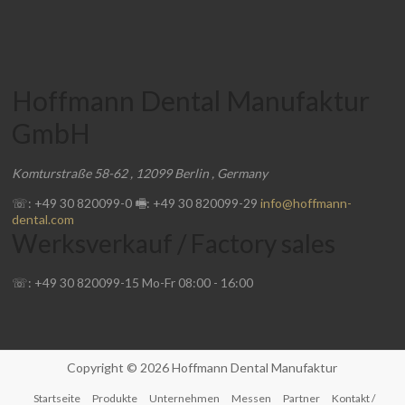
Hoffmann Dental Manufaktur
GmbH
Komturstraße 58-62
,
12099
Berlin
,
Germany
☏: +49 30 820099-0
🖷: +49 30 820099-29
info@hoffmann-
dental.com
Werksverkauf / Factory sales
☏: +49 30 820099-15
Mo-Fr
08:00
-
16:00
Copyright © 2026
Hoffmann Dental Manufaktur
Startseite
Produkte
Unternehmen
Messen
Partner
Kontakt /