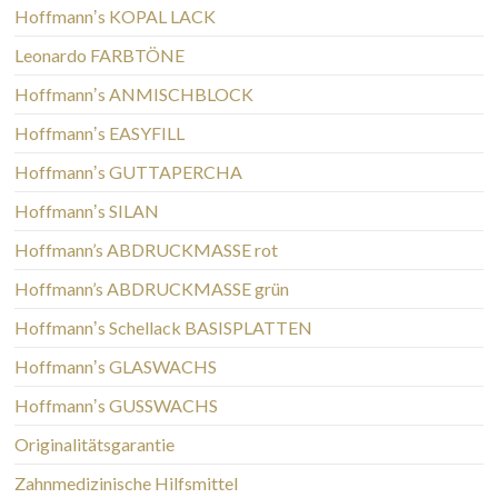
Hoffmannʼs KOPAL LACK
Leonardo FARBTÖNE
Hoffmannʼs ANMISCHBLOCK
Hoffmannʼs EASYFILL
Hoffmannʼs GUTTAPERCHA
Hoffmannʼs SILAN
Hoffmann’s ABDRUCKMASSE rot
Hoffmann’s ABDRUCKMASSE grün
Hoffmannʼs Schellack BASISPLATTEN
Hoffmannʼs GLASWACHS
Hoffmannʼs GUSSWACHS
Originalitätsgarantie
Zahnmedizinische Hilfsmittel