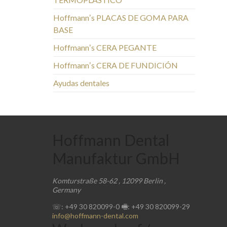
Hoffmannʼs PLACAS DE GOMA PARA
BASE
Hoffmannʼs CERA PEGANTE
Hoffmannʼs CERA DE FUNDICIÓN
Ayudas dentales
Hoffmann Dental
Manufaktur GmbH
Komturstraße 58-62
,
12099
Berlin
,
Germany
☏: +49 30 820099-0
🖷: +49 30 820099-29
info@hoffmann-dental.com