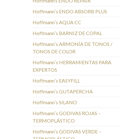
Hoffmann’s ENDO REPAIR
Hoffmannʼs ENDO ABSORB PLUS
Hoffmannʼs AQUA CC
Hoffmannʼs BARNIZ DE COPAL
Hoffmannʼs ARMONÍA DE TONOS /
TONOS DE COLOR
Hoffmannʼs HERRAMIENTAS PARA
EXPERTOS
Hoffmannʼs EASYFILL
Hoffmannʼs GUTAPERCHA
Hoffmannʼs SILANO
Hoffmannʼs GODIVAS ROJAS –
TERMOPLÁSTICO
Hoffmannʼs GODIVAS VERDE –
TERMOPLÁSTICO