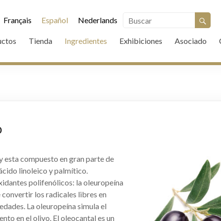
Français
Español
Nederlands
uctos
Tienda
Ingredientes
Exhibiciones
Asociado
o
a y esta compuesto en gran parte de
cido linoleico y palmítico.
dantes polifenólicos: la oleuropeína
 convertir los radicales libres en
edades. La oleuropeína simula el
to en el olivo. El oleocantal es un