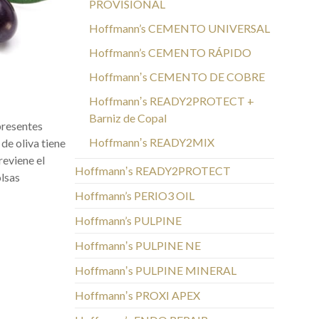
PROVISIONAL
Hoffmann’s CEMENTO UNIVERSAL
Hoffmann’s CEMENTO RÁPIDO
Hoffmannʼs CEMENTO DE COBRE
Hoffmannʼs READY2PROTECT +
Barniz de Copal
presentes
Hoffmannʼs READY2MIX
 de oliva tiene
reviene el
Hoffmannʼs READY2PROTECT
olsas
Hoffmann’s PERIO3 OIL
Hoffmann’s PULPINE
Hoffmannʼs PULPINE NE
Hoffmannʼs PULPINE MINERAL
Hoffmannʼs PROXI APEX