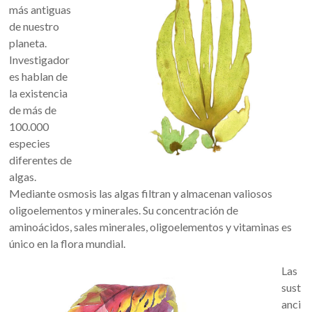
más antiguas
de nuestro
planeta.
Investigador
es hablan de
la existencia
de más de
100.000
especies
diferentes de
algas.
Mediante osmosis las algas filtran y almacenan valiosos
oligoelementos y minerales. Su concentración de
aminoácidos, sales minerales, oligoelementos y vitaminas es
único en la flora mundial.
Las
sust
anci