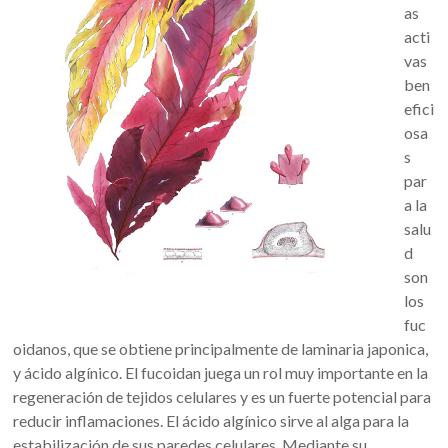
as
acti
vas
ben
efici
osa
s
par
a la
salu
d
son
los
fuc
oidanos, que se obtiene principalmente de laminaria japonica,
y ácido algínico. El fucoidan juega un rol muy importante en la
regeneración de tejidos celulares y es un fuerte potencial para
reducir inflamaciones. El ácido algínico sirve al alga para la
estabilización de sus paredes celulares. Mediante su