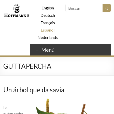
English
Deutsch
Français
Español
Nederlands
Menú
GUTTAPERCHA
Un árbol que da savia
La
gutapercha