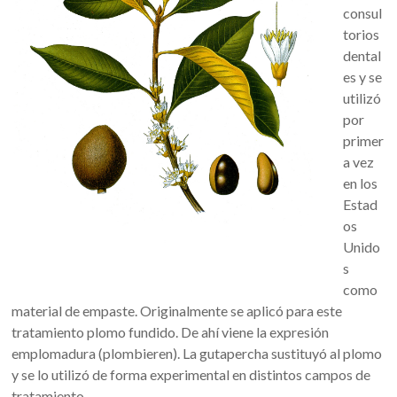
consul
torios
dental
es y se
utilizó
por
primer
a vez
en los
Estad
os
Unido
s
como
material de empaste. Originalmente se aplicó para este
tratamiento plomo fundido. De ahí viene la expresión
emplomadura (plombieren). La gutapercha sustituyó al plomo
y se lo utilizó de forma experimental en distintos campos de
tratamiento.