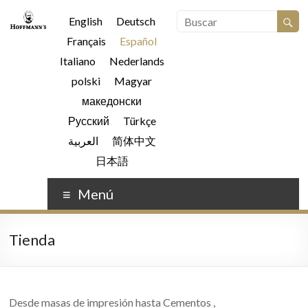
English
Deutsch
Français
Español
Italiano
Nederlands
polski
Magyar
македонски
Русский
Türkçe
العربية
简体中文
日本語
Menú
Tienda
Desde masas de impresión hasta Cementos ,