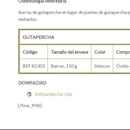
Odontología veterinaria
Barras de gutapercha en lugar de puntas de gutapercha 
elefantes.
GUTAPERCHA
Código
Tamaño del envase
Color
Compo
REF 82303
Barras, 110 g
blancos
Óxido d
DOWNLOAD

Instruction for Use
[/four_fifth]