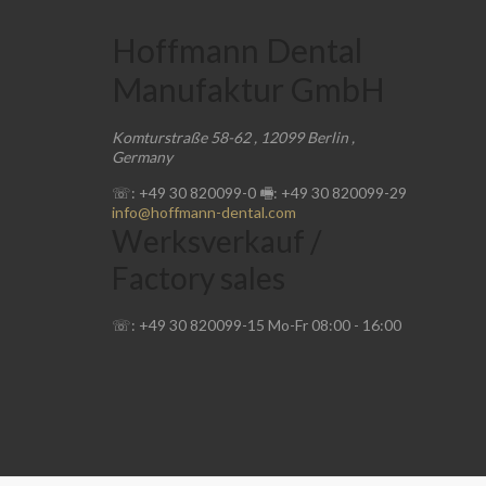
Hoffmann Dental
Manufaktur GmbH
Komturstraße 58-62
,
12099
Berlin
,
Germany
☏: +49 30 820099-0
🖷: +49 30 820099-29
info@hoffmann-dental.com
Werksverkauf /
Factory sales
☏: +49 30 820099-15
Mo-Fr
08:00
-
16:00