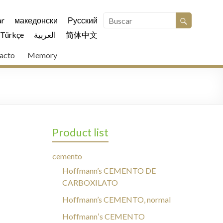
r
македонски
Русский
Türkçe
العربية
简体中文
acto
Memory
Product list
cemento
Hoffmann’s CEMENTO DE
CARBOXILATO
Hoffmann’s CEMENTO, normal
Hoffmannʼs CEMENTO