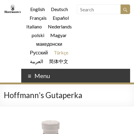
English
Deutsch
Français
Español
Italiano
Nederlands
polski
Magyar
македонски
Русский
Türkçe
العربية
简体中文
Menu
Hoffmannʼs Gutaperka