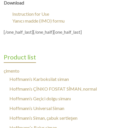
Download
Instruction for Use
Yanıcı madde (IMO) formu
[/one_half_last][/one_half][one_half_last]
Product list
çimento
Hoffmann’s Karboksilat siman
Hoffmann’s ÇİNKO FOSFAT SİMAN, normal
Hoffmann’s Geçici dolgu simanı
Hoffmann’s Universal Siman
Hoffmann’s Siman, çabuk sertleşen
Hoffmannʼs Bakır siman