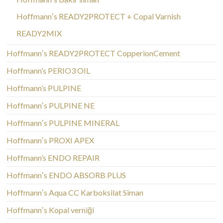
Hoffmannʼs READY2PROTECT + Copal Varnish
READY2MIX
Hoffmannʼs READY2PROTECT CopperionCement
Hoffmann’s PERIO3 OIL
Hoffmann’s PULPINE
Hoffmannʼs PULPINE NE
Hoffmannʼs PULPINE MINERAL
Hoffmannʼs PROXI APEX
Hoffmann’s ENDO REPAIR
Hoffmannʼs ENDO ABSORB PLUS
Hoffmannʼs Aqua CC Karboksilat Siman
Hoffmannʼs Kopal verniği