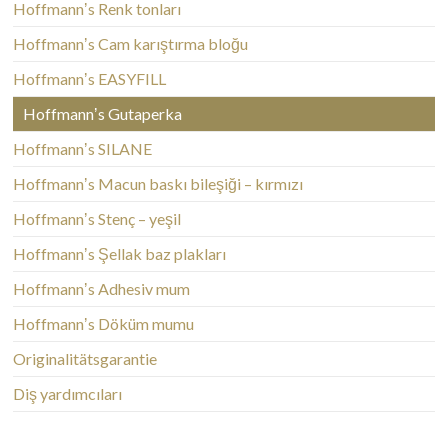
Hoffmannʼs Renk tonları
Hoffmannʼs Cam karıştırma bloğu
Hoffmannʼs EASYFILL
Hoffmannʼs Gutaperka
Hoffmannʼs SILANE
Hoffmannʼs Macun baskı bileşiği – kırmızı
Hoffmannʼs Stenç – yeşil
Hoffmannʼs Şellak baz plakları
Hoffmannʼs Adhesiv mum
Hoffmannʼs Döküm mumu
Originalitätsgarantie
Diş yardımcıları