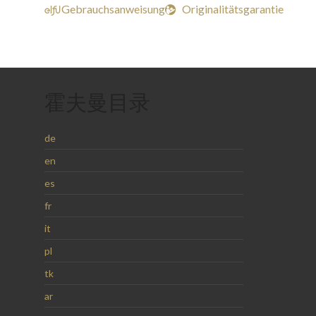

Gebrauchsanweisung

Originalitätsgarantie
霍夫曼目录
de
en
es
fr
it
pl
tk
ar