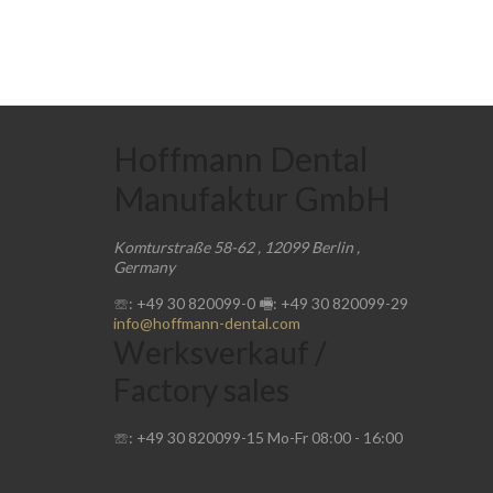
Hoffmann Dental
Manufaktur GmbH
Komturstraße 58-62
,
12099
Berlin
,
Germany
☏: +49 30 820099-0
🖷: +49 30 820099-29
info@hoffmann-dental.com
Werksverkauf /
Factory sales
☏: +49 30 820099-15
Mo-Fr
08:00
-
16:00