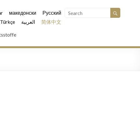
r
македонски
Русский
Türkçe
العربية
简体中文
tsstoffe