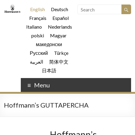
English
Deutsch
Français
Español
Italiano
Nederlands
polski
Magyar
македонски
Русский
Türkçe
العربية
简体中文
日本語
Menu
Hoffmannʼs GUTTAPERCHA
Hoffmannʼs