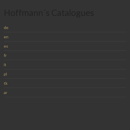
Hoffmann´s Catalogues
de
en
es
fr
it
pl
tk
ar