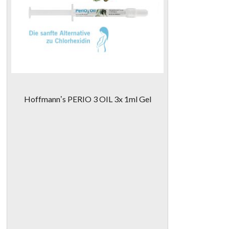
Hoffmannʼs PERIO 3 OIL 3x 1ml Gel