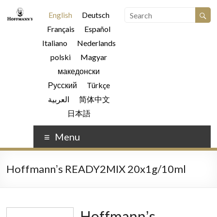
English
Deutsch
Français
Español
Italiano
Nederlands
polski
Magyar
македонски
Русский
Türkçe
العربية
简体中文
日本語
Menu
Hoffmannʼs READY2MIX 20x1g/10ml
Hoffmannʼs