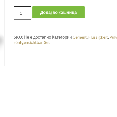
Додај во кошница
SKU:
Не е достапно
Категории
Cement
,
Flüssigkeit
,
Pul
röntgensichtbar
,
Set