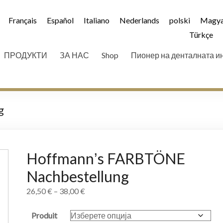
Français
Español
Italiano
Nederlands
polski
Magya
Türkçe
ПРОДУКТИ
ЗА НАС
Shop
Пионер на денталната и
g
Hoffmannʼs FARBTÖNE
Nachbestellung
26,50
€
–
38,00
€
Produit