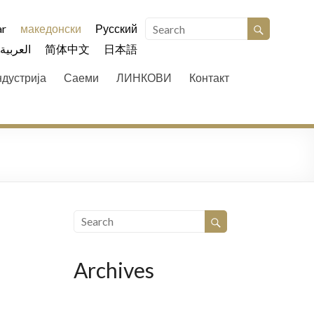
r
македонски
Русский
العربية
简体中文
日本語
ндустрија
Саеми
ЛИНКОВИ
Контакт
Archives