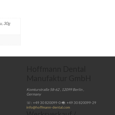
u, 30g
Hoffmann Dental
Manufaktur GmbH
Komturstraße 58-62
,
12099
Berlin
,
Germany
☏: +49 30 820099-0
🖷: +49 30 820099-29
info@hoffmann-dental.com
Werksverkauf /