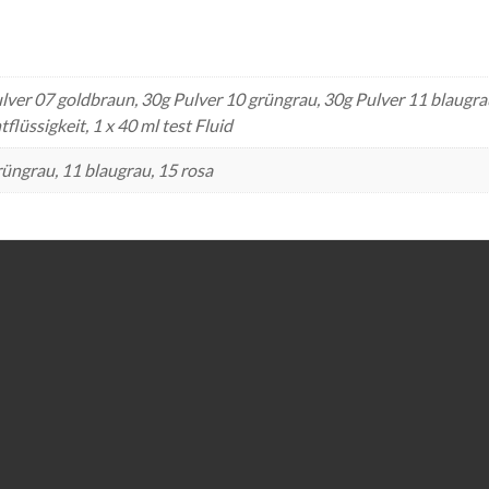
lver 07 goldbraun, 30g Pulver 10 grüngrau, 30g Pulver 11 blaugra
flüssigkeit, 1 x 40 ml test Fluid
rüngrau, 11 blaugrau, 15 rosa