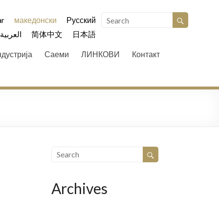
r
македонски
Русский
العربية
简体中文
日本語
ндустрија
Саеми
ЛИНКОВИ
Контакт
Archives