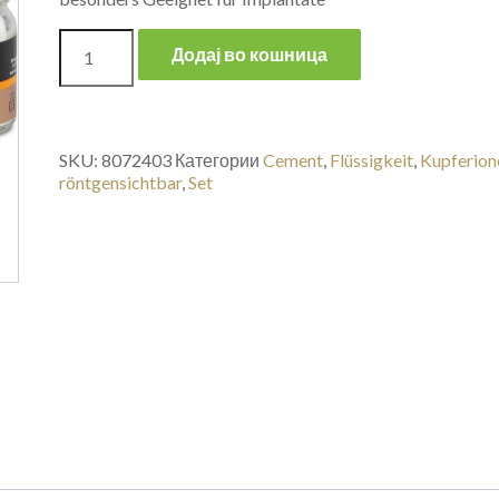
Додај во кошница
SKU:
8072403
Категории
Cement
,
Flüssigkeit
,
Kupferion
röntgensichtbar
,
Set