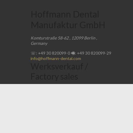
Hoffmann Dental
Manufaktur GmbH
Komturstraße 58-62
,
12099
Berlin
,
Germany
☏: +49 30 820099-0
🖷: +49 30 820099-29
info@hoffmann-dental.com
Werksverkauf /
Factory sales
☏: +49 30 820099-15
Mo-Fr
08:00
-
16:00