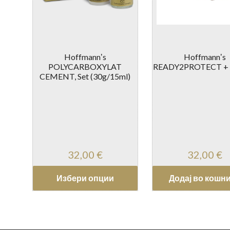
Hoffmannʼs
Hoffmannʼs
POLYCARBOXYLAT
READY2PROTECT +
CEMENT, Set (30g/15ml)
32,00
€
32,00
€
Избери опции
Додај во кошн