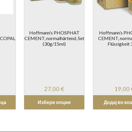
Hoffmann’s PHOSPHAT
Hoffmann’s P
 COPAL
CEMENT, normalhärtend, Set
CEMENT, normal
(30g/15ml)
Flüssigkeit
27,00
€
19,00
ица
Избери опции
Додај во ко