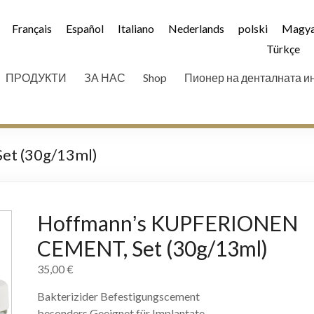
Français
Español
Italiano
Nederlands
polski
Magya
Türkçe
ПРОДУКТИ
ЗА НАС
Shop
Пионер на денталната и
t (30g/13ml)
Hoffmannʼs KUPFERIONEN
CEMENT, Set (30g/13ml)
35,00
€
Bakterizider Befestigungscement
besonders Geeignet für Implantate