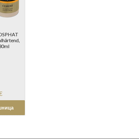
HOSPHAT
härtend,
 30ml
€
шница