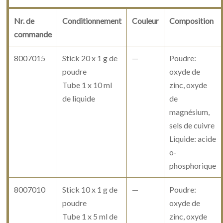
Nr. de
Conditionnement
Couleur
Composition
commande
8007015
Stick 20 x 1 g de
—
Poudre:
poudre
oxyde de
Tube 1 x 10 ml
zinc, oxyde
de liquide
de
magnésium,
sels de cuivre
Liquide: acide
o-
phosphorique
8007010
Stick 10 x 1 g de
—
Poudre:
poudre
oxyde de
Tube 1 x 5 ml de
zinc, oxyde