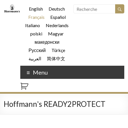
English
Deutsch
Français
Español
Italiano
Nederlands
polski
Magyar
македонски
Русский
Türkçe
العربية
简体中文
Menu
Hoffmannʼs READY2PROTECT