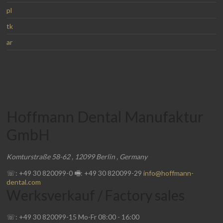
pl
tk
ar
Hoffmann Dental Manufaktur
GmbH
Komturstraße 58-62
,
12099
Berlin
,
Germany
☏: +49 30 820099-0
🖷: +49 30 820099-29
info@hoffmann-
dental.com
Werksverkauf / Factory sales
☏: +49 30 820099-15
Mo-Fr
08:00
-
16:00