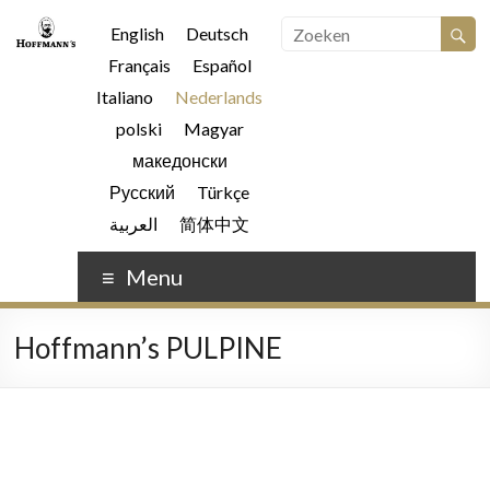
English
Deutsch
Français
Español
Italiano
Nederlands
polski
Magyar
македонски
Русский
Türkçe
العربية
简体中文
Menu
Hoffmann’s PULPINE