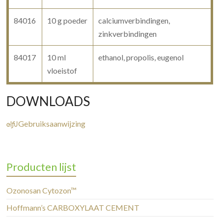
84016
10 g poeder
calciumverbindingen,
zinkverbindingen
84017
10 ml
ethanol, propolis, eugenol
vloeistof
DOWNLOADS

Gebruiksaanwijzing
Producten lijst
Ozonosan Cytozon™
Hoffmann’s CARBOXYLAAT CEMENT