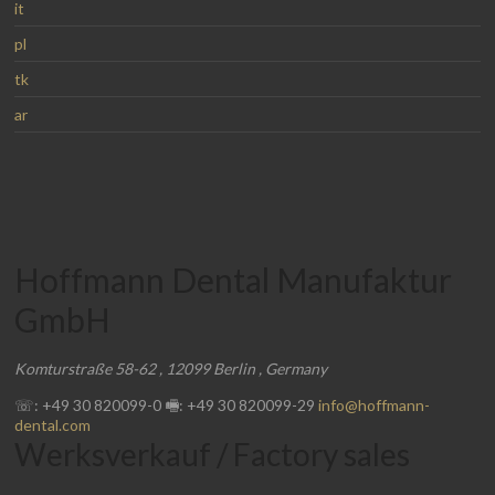
it
pl
tk
ar
Hoffmann Dental Manufaktur
GmbH
Komturstraße 58-62
,
12099
Berlin
,
Germany
☏: +49 30 820099-0
🖷: +49 30 820099-29
info@hoffmann-
dental.com
Werksverkauf / Factory sales