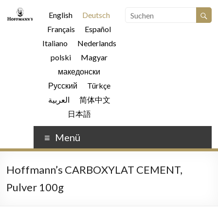
English
Deutsch
Français
Español
Italiano
Nederlands
polski
Magyar
македонски
Русский
Türkçe
العربية
简体中文
日本語
Menü
Hoffmann’s CARBOXYLAT CEMENT,
Pulver 100g