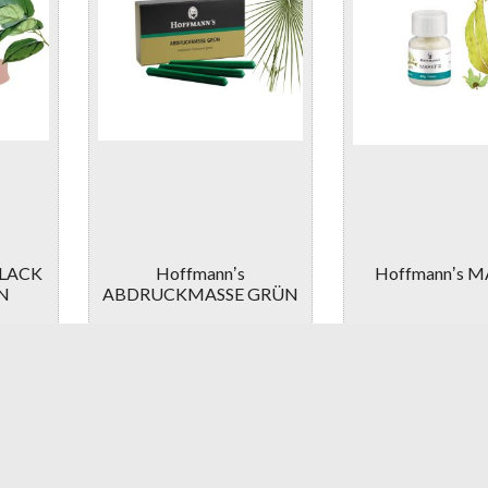
LLACK
Hoffmannʼs
Hoffmannʼs M
N
ABDRUCKMASSE GRÜN