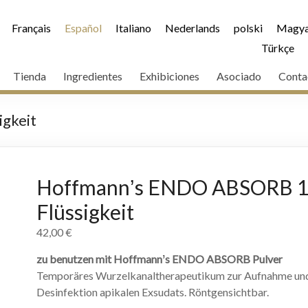
Français
Español
Italiano
Nederlands
polski
Magya
Türkçe
Tienda
Ingredientes
Exhibiciones
Asociado
Conta
gkeit
Hoffmannʼs ENDO ABSORB 
Flüssigkeit
42,00
€
zu benutzen mit Hoffmannʼs ENDO ABSORB Pulver
Temporäres Wurzelkanaltherapeutikum zur Aufnahme un
Desinfektion apikalen Exsudats. Röntgensichtbar.