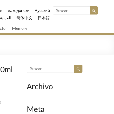
r
македонски
Русский
العربية
简体中文
日本語
cto
Memory
10ml
Archivo
d
Meta