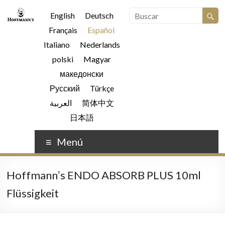
English
Deutsch
Français
Español
Italiano
Nederlands
polski
Magyar
македонски
Русский
Türkçe
العربية
简体中文
日本語
Menú
Hoffmannʼs ENDO ABSORB PLUS 10ml
Flüssigkeit