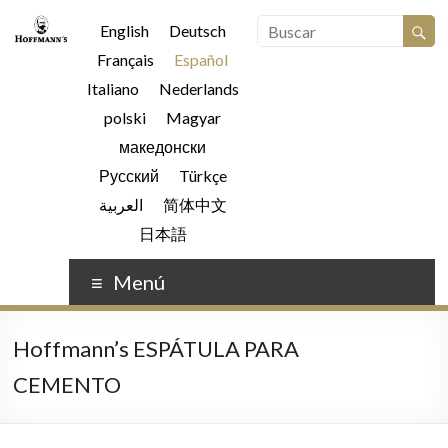
English
Deutsch
Français
Español
Italiano
Nederlands
polski
Magyar
македонски
Русский
Türkçe
العربية
简体中文
日本語
Menú
Hoffmann’s ESPÁTULA PARA
CEMENTO