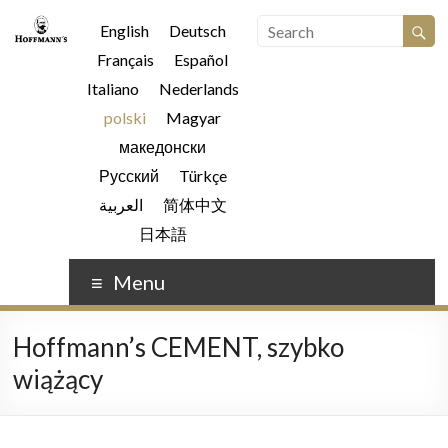
English
Deutsch
Français
Español
Italiano
Nederlands
polski
Magyar
македонски
Русский
Türkçe
العربية
简体中文
日本語
Menu
Hoffmann’s CEMENT, szybko
wiążący