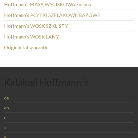
Hoffmann’s MASA WYCISKOWA zielona
Hoffmannʼs PŁYTKI SZELAKOWE BAZOWE
Hoffmannʼs WOSK SZKLISTY
Hoffmannʼs WOSK LANY
Originalitätsgarantie
Katalogi Hoffmann´s
de
en
es
fr
it