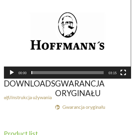
00:00
03:15
DOWNLOADS
GWARANCJA
ORYGINAŁU

Instrukcja używania

Gwarancja oryginału
Product list