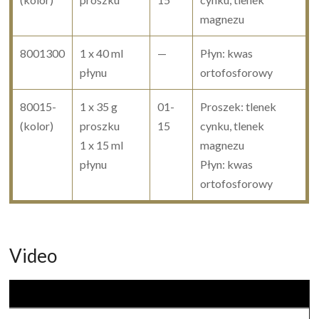
magnezu
8001300
1 x 40 ml
—
Płyn: kwas
płynu
ortofosforowy
80015-
1 x 35 g
01-
Proszek: tlenek
(kolor)
proszku
15
cynku, tlenek
1 x 15 ml
magnezu
płynu
Płyn: kwas
ortofosforowy
Video
Odtwarzacz
video