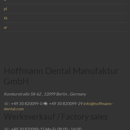
pl
tk
ar
Hoffmann Dental Manufaktur
GmbH
Komturstraße 58-62
,
12099
Berlin
,
Germany
☏: +49 30 820099-0
🖷: +49 30 820099-29
info@hoffmann-
dental.com
Werksverkauf / Factory sales
☏: +49 30 820099-15
Mo-Fr
08:00
-
16:00