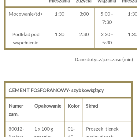
mieszania
zużycia
wiązania
miesza
Mocowanie/td>
1:30
3:00
5:00 –
1:3
7:30
Podkład pod
1:30
2:30
3:30 –
1:3
wypełnienie
5:30
Dane dotyczące czasu (min)
CEMENT FOSFORANOWY- szybkowiążący
Numer
Opakowanie
Kolor
Skład
zam.
80012-
1 x 100 g
01-
Proszek: tlenek
(kolor)
proszku
15
cynku, tlenek