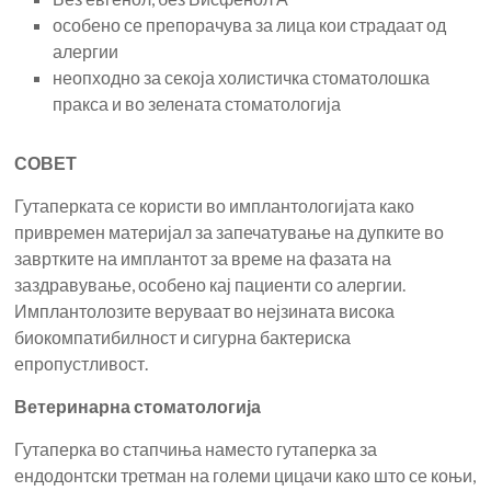
особено се препорачува за лица кои страдаат од
алергии
неопходно за секоја холистичка стоматолошка
пракса и во зелената стоматологија
СОВЕТ
Гутаперката се користи во имплантологијата како
привремен материјал за запечатување на дупките во
завртките на имплантот за време на фазата на
заздравување, особено кај пациенти со алергии.
Имплантолозите веруваат во нејзината висока
биокомпатибилност и сигурна бактериска
епропустливост.
Ветеринарна стоматологија
Гутаперка во стапчиња наместо гутаперка за
ендодонтски третман на големи цицачи како што се коњи,