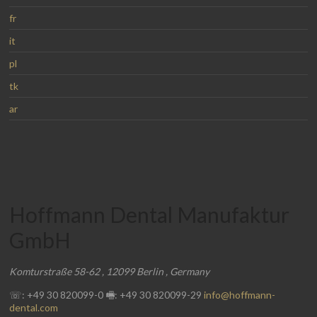
fr
it
pl
tk
ar
Hoffmann Dental Manufaktur
GmbH
Komturstraße 58-62
,
12099
Berlin
,
Germany
☏: +49 30 820099-0
🖷: +49 30 820099-29
info@hoffmann-
dental.com