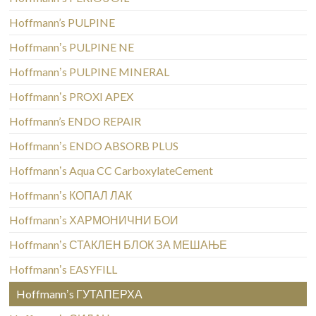
Hoffmann’s PULPINE
Hoffmannʼs PULPINE NE
Hoffmannʼs PULPINE MINERAL
Hoffmannʼs PROXI APEX
Hoffmann’s ENDO REPAIR
Hoffmannʼs ENDO ABSORB PLUS
Hoffmannʼs Aqua CC CarboxylateCement
Hoffmannʼs КОПАЛ ЛАК
Hoffmannʼs ХАРМОНИЧНИ БОИ
Hoffmannʼs СТАКЛЕН БЛОК ЗА МЕШАЊЕ
Hoffmannʼs EASYFILL
Hoffmannʼs ГУТАПЕРХА