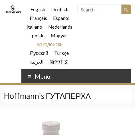
English
Deutsch
Français
Español
Italiano
Nederlands
polski
Magyar
македонски
Русский
Türkçe
العربية
简体中文
Menu
Hoffmannʼs ГУТАПЕРХА