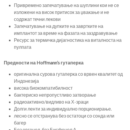
Привремено запечатување на шуплини кои не се
изложени на висок притисок за џвакање и не
содржат течни лекови
Запечатување на дупките на завртките на
имплантот за време на фазата на заздравување
Ресурс за термичка дијагностика на виталноста на
пулпата
Предности на Hoffmann’s гутаперка
оригинална сурова гутаперка со врвен квалитет од
Индонезија
висока биокомпатибилност
бактериско непропустливо затворање
радиоактивно/видливо на Х-зраци
Долги ленти за индивидуално порционирање.
лесно се отстранува без остатоци со сонда или
багер
Без евгенол, без Бисфенол А