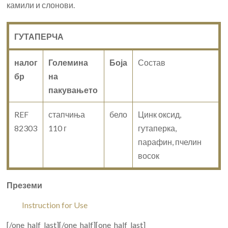
камили и слонови.
ГУТАПЕРЧА
налог
Големина
Боја
Состав
бр
на
пакувањето
REF
стапчиња
бело
Цинк оксид,
82303
110 г
гутаперка,
парафин, пчелин
восок
Преземи
Instruction for Use
[/one_half_last][/one_half][one_half_last]